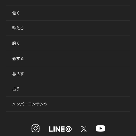
働く
整える
磨く
恋する
暮らす
占う
メンバーコンテンツ