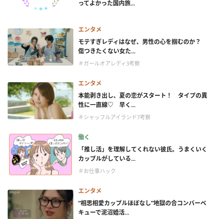
ってよかった国内旅...
エンタメ
モテすぎレディはなぜ、男性の心を掴むのか？
傷つきたくない女た...
＃ガールオアレディ3考察
エンタメ
本能剥き出し、夏の恋がスタート！ タイプの異
性に一直線♡ 早く...
＃シャッフルアイランド7考察
働く
「推し活」を理解してくれない彼氏。うまくいく
カップルがしている...
＃お仕事ハック
エンタメ
“相思相愛カップルほぼなし”地獄の合コンバーベ
キューで泥沼婚活...