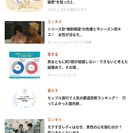
秘密”を知った2...
＃わたしだけの愛のカタチ
エンタメ
シリーズ初“強制帰国”の危機と今シーズン初キ
ス！ 女性が沼るモ...
＃シャッフルアイランド7考察
恋する
男女ともに約7割が結婚しない・できないと考えた
経験あり。その理...
＃トレンドニュース
暮らす
カップル旅行で人気の都道府県ランキング！ 行
ってよかった国内旅...
エンタメ
モテすぎレディはなぜ、男性の心を掴むのか？
傷つきたくない女た...