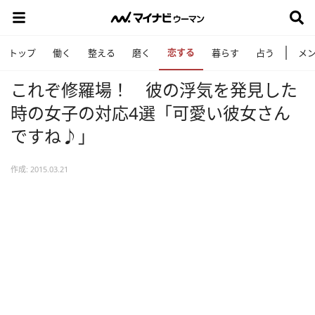
恋する
トップ
働く
整える
磨く
暮らす
占う
メ
これぞ修羅場！ 彼の浮気を発見した
時の女子の対応4選「可愛い彼女さん
ですね♪」
作成: 2015.03.21