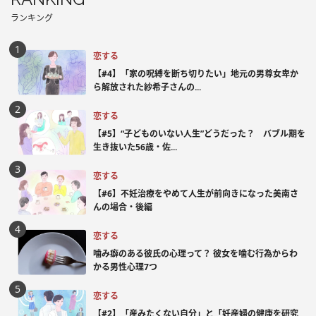
ランキング
恋する
【#4】「家の呪縛を断ち切りたい」地元の男尊女卑か
ら解放された紗希子さんの...
恋する
【#5】“子どものいない人生”どうだった？ バブル期を
生き抜いた56歳・佐...
恋する
【#6】不妊治療をやめて人生が前向きになった美南さ
んの場合・後編
恋する
噛み癖のある彼氏の心理って？ 彼女を噛む行為からわ
かる男性心理7つ
恋する
【#2】「産みたくない自分」と「妊産婦の健康を研究