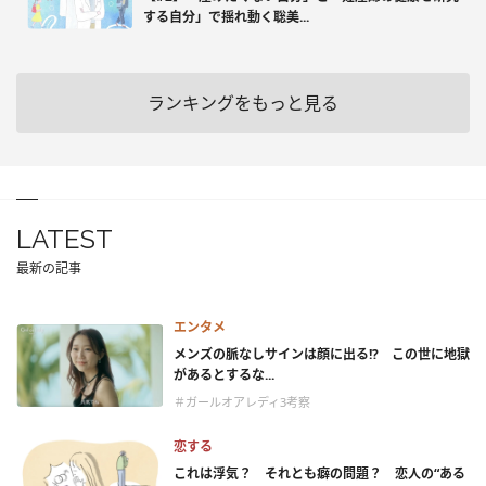
する自分」で揺れ動く聡美...
ランキングをもっと見る
LATEST
最新の記事
エンタメ
メンズの脈なしサインは顔に出る!? この世に地獄
があるとするな...
＃ガールオアレディ3考察
恋する
これは浮気？ それとも癖の問題？ 恋人の“ある