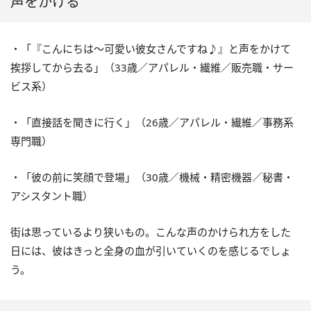
声をかける
・「『こんにちは～可愛い彼女さんですね♪』と声をかけて
挨拶してから去る」（33歳／アパレル・繊維／販売職・サー
ビス系）
・「直接話を聞きに行く」（26歳／アパレル・繊維／事務系
専門職）
・「彼の前に笑顔で登場」（30歳／機械・精密機器／秘書・
アシスタント職）
街は思っているより狭いもの。こんな声のかけられ方をした
日には、彼はきっと全身の血が引いていくのを感じるでしょ
う。