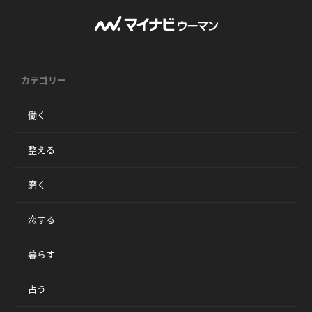
カテゴリー
働く
整える
磨く
恋する
暮らす
占う