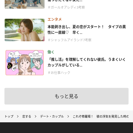
＃ガールオアレディ3考察
エンタメ
本能剥き出し、夏の恋がスタート！ タイプの異
性に一直線♡ 早く...
＃シャッフルアイランド7考察
働く
「推し活」を理解してくれない彼氏。うまくいく
カップルがしている...
＃お仕事ハック
もっと見る
トップ
恋する
デート・カップル
これぞ修羅場！ 彼の浮気を発見した時の女