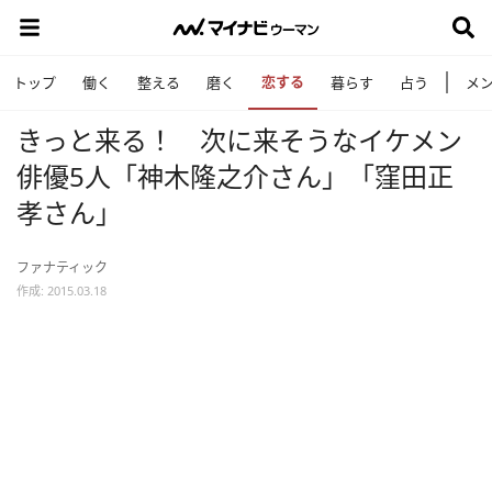
恋する
トップ
働く
整える
磨く
暮らす
占う
メ
きっと来る！ 次に来そうなイケメン
俳優5人「神木隆之介さん」「窪田正
孝さん」
ファナティック
作成: 2015.03.18