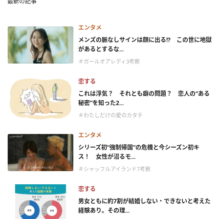
最新の記事
エンタメ
メンズの脈なしサインは顔に出る!? この世に地獄
があるとするな...
＃ガールオアレディ3考察
恋する
これは浮気？ それとも癖の問題？ 恋人の“ある
秘密”を知った2...
＃わたしだけの愛のカタチ
エンタメ
シリーズ初“強制帰国”の危機と今シーズン初キ
ス！ 女性が沼るモ...
＃シャッフルアイランド7考察
恋する
男女ともに約7割が結婚しない・できないと考えた
経験あり。その理...