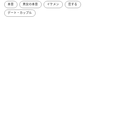
本音
男女の本音
イケメン
恋する
デート・カップル