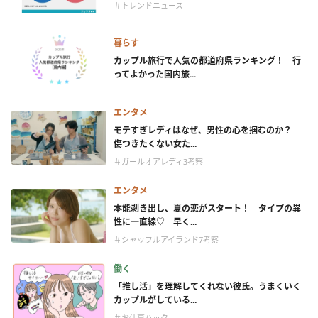
＃トレンドニュース
暮らす
カップル旅行で人気の都道府県ランキング！ 行
ってよかった国内旅...
エンタメ
モテすぎレディはなぜ、男性の心を掴むのか？
傷つきたくない女た...
＃ガールオアレディ3考察
エンタメ
本能剥き出し、夏の恋がスタート！ タイプの異
性に一直線♡ 早く...
＃シャッフルアイランド7考察
働く
「推し活」を理解してくれない彼氏。うまくいく
カップルがしている...
＃お仕事ハック