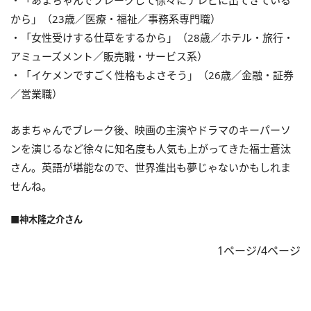
・「あまちゃんでブレークして徐々にテレビに出てきている
から」（23歳／医療・福祉／事務系専門職）
・「女性受けする仕草をするから」（28歳／ホテル・旅行・
アミューズメント／販売職・サービス系）
・「イケメンですごく性格もよさそう」（26歳／金融・証券
／営業職）
あまちゃんでブレーク後、映画の主演やドラマのキーパーソ
ンを演じるなど徐々に知名度も人気も上がってきた福士蒼汰
さん。英語が堪能なので、世界進出も夢じゃないかもしれま
せんね。
■神木隆之介さん
1ページ/4ページ