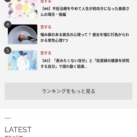
恋する
【#6】不妊治療をやめて人生が前向きになった美南さ
んの場合・後編
恋する
噛み癖のある彼氏の心理って？ 彼女を噛む行為からわ
かる男性心理7つ
恋する
【#2】「産みたくない自分」と「妊産婦の健康を研究
する自分」で揺れ動く聡美...
ランキングをもっと見る
LATEST