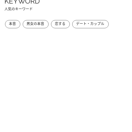
KEYWORD
人気のキーワード
本音
男女の本音
恋する
デート・カップル