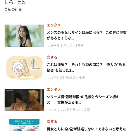
LATEST
最新の記事
エンタメ
メンズの脈なしサインは顔に出る!? この世に地獄
があるとするな...
＃ガールオアレディ3考察
恋する
これは浮気？ それとも癖の問題？ 恋人の“ある
秘密”を知った2...
＃わたしだけの愛のカタチ
エンタメ
シリーズ初“強制帰国”の危機と今シーズン初キ
ス！ 女性が沼るモ...
＃シャッフルアイランド7考察
恋する
男女ともに約7割が結婚しない・できないと考えた