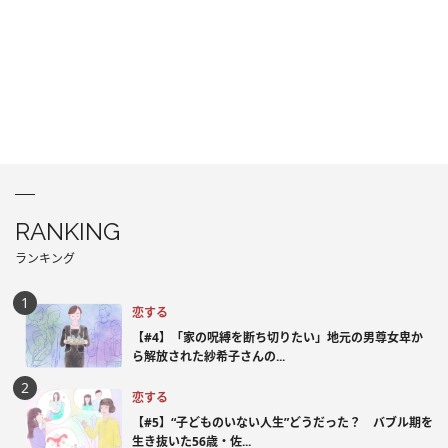
RANKING
ランキング
恋する
【#4】「家の呪縛を断ち切りたい」地元の男尊女卑か
ら解放された紗希子さんの...
恋する
【#5】“子どものいない人生”どうだった？ バブル期を
生き抜いた56歳・佐...