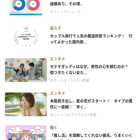
経験あり。その理...
＃トレンドニュース
暮らす
カップル旅行で人気の都道府県ランキング！ 行
ってよかった国内旅...
エンタメ
モテすぎレディはなぜ、男性の心を掴むのか？
傷つきたくない女た...
＃ガールオアレディ3考察
エンタメ
本能剥き出し、夏の恋がスタート！ タイプの異
性に一直線♡ 早く...
＃シャッフルアイランド7考察
働く
「推し活」を理解してくれない彼氏。うまくいく