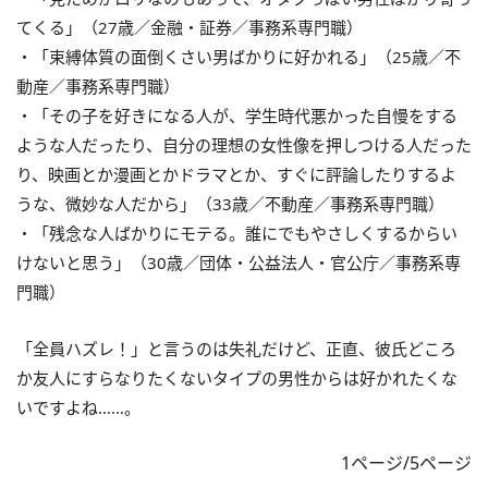
てくる」（27歳／金融・証券／事務系専門職）
・「束縛体質の面倒くさい男ばかりに好かれる」（25歳／不
動産／事務系専門職）
・「その子を好きになる人が、学生時代悪かった自慢をする
ような人だったり、自分の理想の女性像を押しつける人だった
り、映画とか漫画とかドラマとか、すぐに評論したりするよ
うな、微妙な人だから」（33歳／不動産／事務系専門職）
・「残念な人ばかりにモテる。誰にでもやさしくするからい
けないと思う」（30歳／団体・公益法人・官公庁／事務系専
門職）
「全員ハズレ！」と言うのは失礼だけど、正直、彼氏どころ
か友人にすらなりたくないタイプの男性からは好かれたくな
いですよね……。
1ページ/5ページ