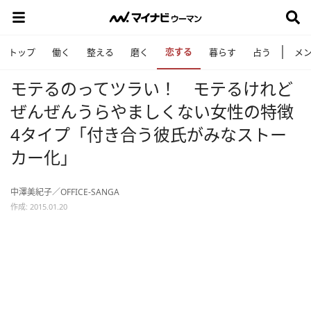
恋する
トップ
働く
整える
磨く
暮らす
占う
メ
モテるのってツラい！ モテるけれど
ぜんぜんうらやましくない女性の特徴
4タイプ「付き合う彼氏がみなストー
カー化」
中澤美紀子／OFFICE-SANGA
作成: 2015.01.20