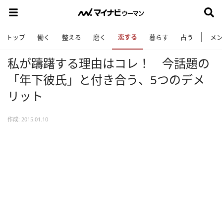
恋する
トップ
働く
整える
磨く
暮らす
占う
メ
私が躊躇する理由はコレ！ 今話題の
「年下彼氏」と付き合う、5つのデメ
リット
作成: 2015.01.10