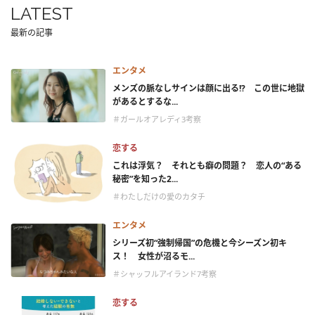
LATEST
最新の記事
エンタメ
メンズの脈なしサインは顔に出る!? この世に地獄
があるとするな...
＃ガールオアレディ3考察
恋する
これは浮気？ それとも癖の問題？ 恋人の“ある
秘密”を知った2...
＃わたしだけの愛のカタチ
エンタメ
シリーズ初“強制帰国”の危機と今シーズン初キ
ス！ 女性が沼るモ...
＃シャッフルアイランド7考察
恋する