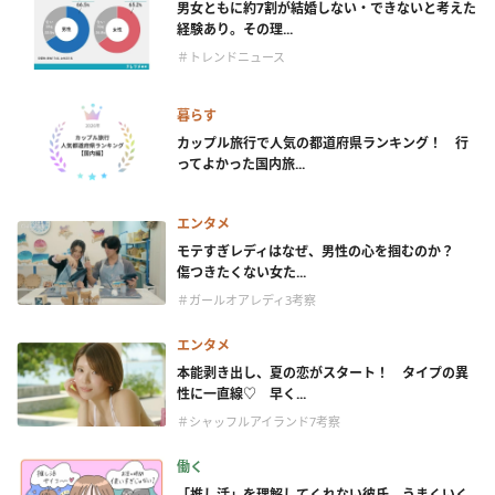
男女ともに約7割が結婚しない・できないと考えた
経験あり。その理...
＃トレンドニュース
暮らす
カップル旅行で人気の都道府県ランキング！ 行
ってよかった国内旅...
エンタメ
モテすぎレディはなぜ、男性の心を掴むのか？
傷つきたくない女た...
＃ガールオアレディ3考察
エンタメ
本能剥き出し、夏の恋がスタート！ タイプの異
性に一直線♡ 早く...
＃シャッフルアイランド7考察
働く
「推し活」を理解してくれない彼氏。うまくいく