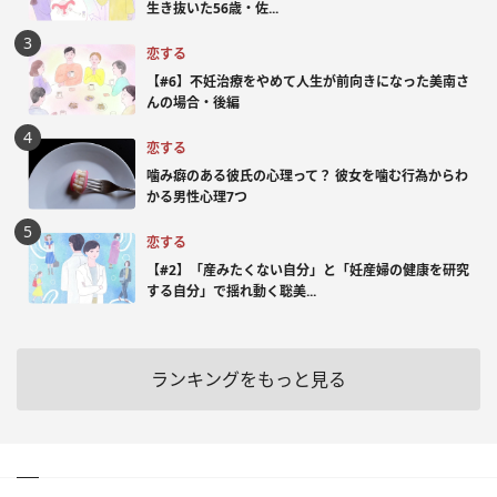
生き抜いた56歳・佐...
恋する
【#6】不妊治療をやめて人生が前向きになった美南さ
んの場合・後編
恋する
噛み癖のある彼氏の心理って？ 彼女を噛む行為からわ
かる男性心理7つ
恋する
【#2】「産みたくない自分」と「妊産婦の健康を研究
する自分」で揺れ動く聡美...
ランキングをもっと見る