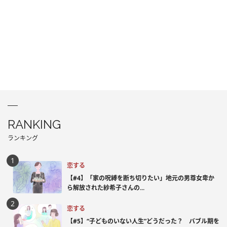
RANKING
ランキング
恋する
【#4】「家の呪縛を断ち切りたい」地元の男尊女卑か
ら解放された紗希子さんの...
恋する
【#5】“子どものいない人生”どうだった？ バブル期を