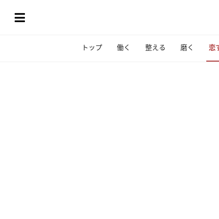
トップ
働く
整える
磨く
恋