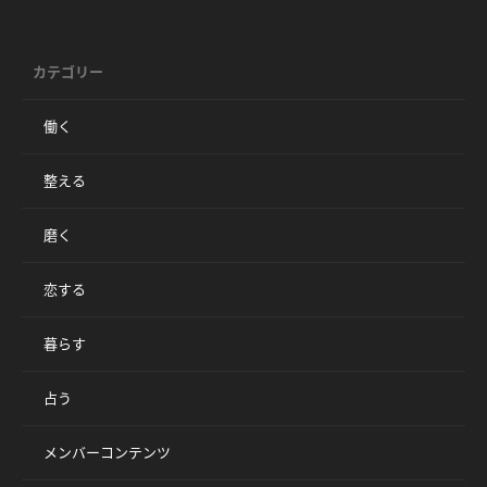
カテゴリー
働く
整える
磨く
恋する
暮らす
占う
メンバーコンテンツ