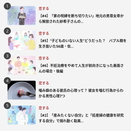
恋する
【#4】「家の呪縛を断ち切りたい」地元の男尊女卑か
ら解放された紗希子さんの...
恋する
【#5】“子どものいない人生”どうだった？ バブル期を
生き抜いた56歳・佐...
恋する
【#6】不妊治療をやめて人生が前向きになった美南さ
んの場合・後編
恋する
噛み癖のある彼氏の心理って？ 彼女を噛む行為からわ
かる男性心理7つ
恋する
【#2】「産みたくない自分」と「妊産婦の健康を研究
する自分」で揺れ動く聡美...