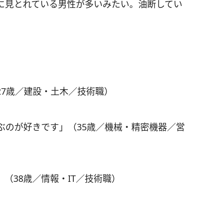
に見とれている男性が多いみたい。油断してい
27歳／建設・土木／技術職）
ぶのが好きです」（35歳／機械・精密機器／営
（38歳／情報・IT／技術職）