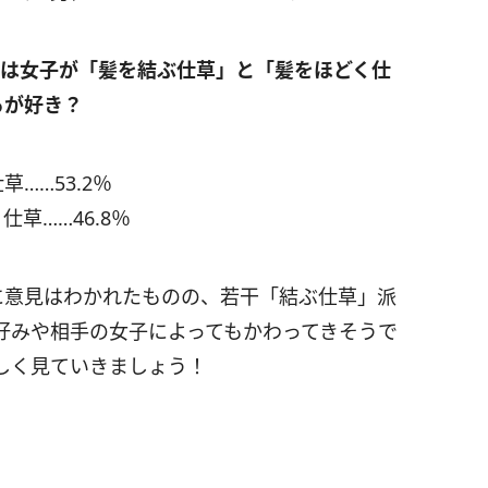
たは女子が「髪を結ぶ仕草」と「髪をほどく仕
らが好き？
草……53.2％
仕草……46.8％
に意見はわかれたものの、若干「結ぶ仕草」派
好みや相手の女子によってもかわってきそうで
しく見ていきましょう！