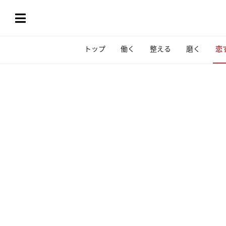
トップ
働く
整える
磨く
恋