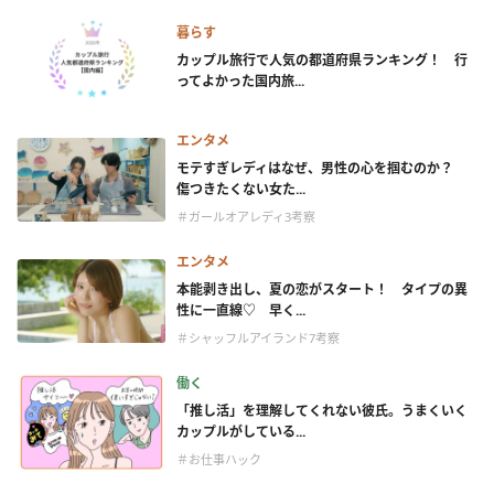
暮らす
カップル旅行で人気の都道府県ランキング！ 行
ってよかった国内旅...
エンタメ
モテすぎレディはなぜ、男性の心を掴むのか？
傷つきたくない女た...
＃ガールオアレディ3考察
エンタメ
本能剥き出し、夏の恋がスタート！ タイプの異
性に一直線♡ 早く...
＃シャッフルアイランド7考察
働く
「推し活」を理解してくれない彼氏。うまくいく
カップルがしている...
＃お仕事ハック