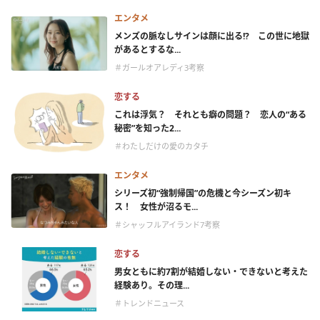
エンタメ
メンズの脈なしサインは顔に出る!? この世に地獄
があるとするな...
＃ガールオアレディ3考察
恋する
これは浮気？ それとも癖の問題？ 恋人の“ある
秘密”を知った2...
＃わたしだけの愛のカタチ
エンタメ
シリーズ初“強制帰国”の危機と今シーズン初キ
ス！ 女性が沼るモ...
＃シャッフルアイランド7考察
恋する
男女ともに約7割が結婚しない・できないと考えた
経験あり。その理...
＃トレンドニュース