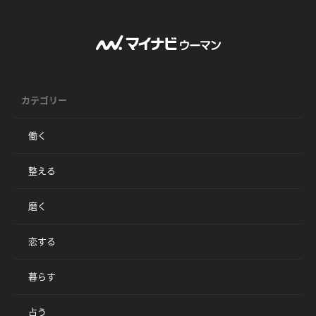
カテゴリー
働く
整える
磨く
恋する
暮らす
占う