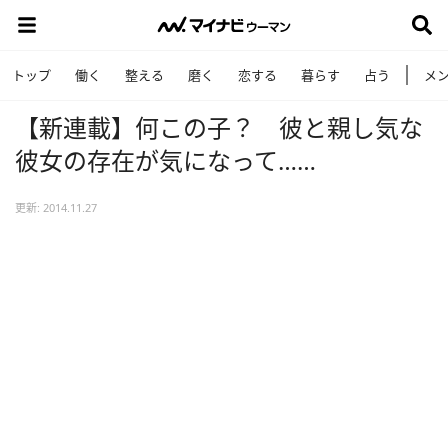
トップ
働く
整える
磨く
恋する
暮らす
占う
メ
【新連載】何この子？ 彼と親し気な
彼女の存在が気になって……
更新: 2014.11.27