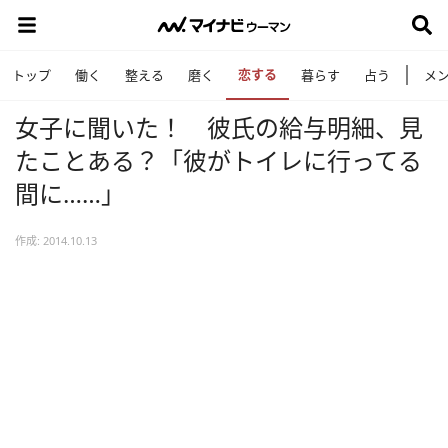
恋する
トップ
働く
整える
磨く
暮らす
占う
メ
女子に聞いた！ 彼氏の給与明細、見
たことある？「彼がトイレに行ってる
間に……」
作成: 2014.10.13