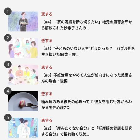
恋する
【#4】「家の呪縛を断ち切りたい」地元の男尊女卑か
ら解放された紗希子さんの...
恋する
【#5】“子どものいない人生”どうだった？ バブル期を
生き抜いた56歳・佐...
恋する
【#6】不妊治療をやめて人生が前向きになった美南さ
んの場合・後編
恋する
噛み癖のある彼氏の心理って？ 彼女を噛む行為からわ
かる男性心理7つ
恋する
【#2】「産みたくない自分」と「妊産婦の健康を研究
する自分」で揺れ動く聡美...