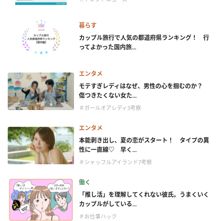
暮らす
カップル旅行で人気の都道府県ランキング！ 行
ってよかった国内旅...
エンタメ
モテすぎレディはなぜ、男性の心を掴むのか？
傷つきたくない女た...
＃ガールオアレディ3考察
エンタメ
本能剥き出し、夏の恋がスタート！ タイプの異
性に一直線♡ 早く...
＃シャッフルアイランド7考察
働く
「推し活」を理解してくれない彼氏。うまくいく
カップルがしている...
＃お仕事ハック