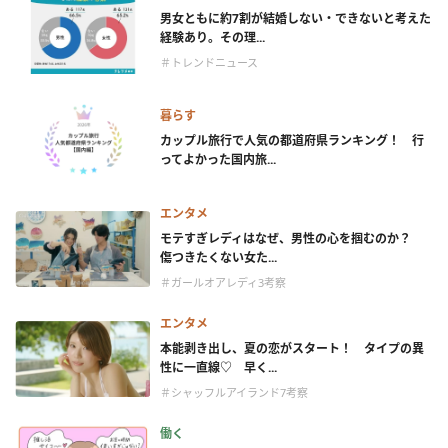
男女ともに約7割が結婚しない・できないと考えた
経験あり。その理...
＃トレンドニュース
暮らす
カップル旅行で人気の都道府県ランキング！ 行
ってよかった国内旅...
エンタメ
モテすぎレディはなぜ、男性の心を掴むのか？
傷つきたくない女た...
＃ガールオアレディ3考察
エンタメ
本能剥き出し、夏の恋がスタート！ タイプの異
性に一直線♡ 早く...
＃シャッフルアイランド7考察
働く