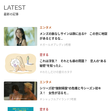
LATEST
最新の記事
エンタメ
メンズの脈なしサインは顔に出る!? この世に地獄
があるとするな...
＃ガールオアレディ3考察
恋する
これは浮気？ それとも癖の問題？ 恋人の“ある
秘密”を知った2...
＃わたしだけの愛のカタチ
エンタメ
シリーズ初“強制帰国”の危機と今シーズン初キ
ス！ 女性が沼るモ...
＃シャッフルアイランド7考察
恋する