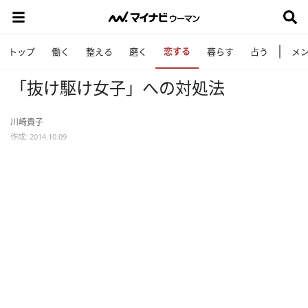
恋する
トップ
働く
整える
磨く
暮らす
占う
メ
「抜け駆け女子」への対処法
川崎貴子
作成: 2014.10.09