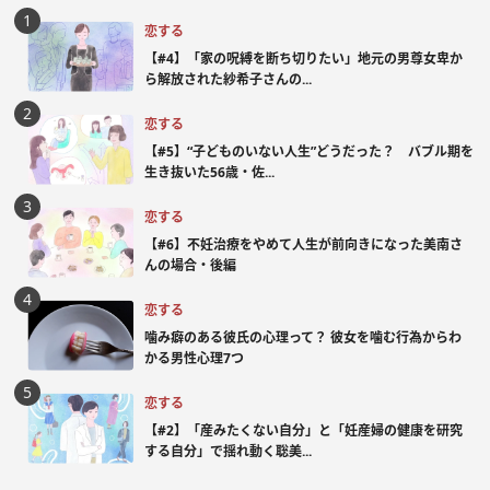
恋する
【#4】「家の呪縛を断ち切りたい」地元の男尊女卑か
ら解放された紗希子さんの...
恋する
【#5】“子どものいない人生”どうだった？ バブル期を
生き抜いた56歳・佐...
恋する
【#6】不妊治療をやめて人生が前向きになった美南さ
んの場合・後編
恋する
噛み癖のある彼氏の心理って？ 彼女を噛む行為からわ
かる男性心理7つ
恋する
【#2】「産みたくない自分」と「妊産婦の健康を研究
する自分」で揺れ動く聡美...