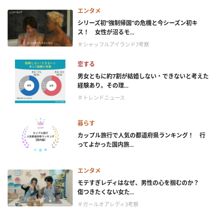
エンタメ
シリーズ初“強制帰国”の危機と今シーズン初キ
ス！ 女性が沼るモ...
＃シャッフルアイランド7考察
恋する
男女ともに約7割が結婚しない・できないと考えた
経験あり。その理...
＃トレンドニュース
暮らす
カップル旅行で人気の都道府県ランキング！ 行
ってよかった国内旅...
エンタメ
モテすぎレディはなぜ、男性の心を掴むのか？
傷つきたくない女た...
＃ガールオアレディ3考察