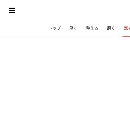
トップ
働く
整える
磨く
恋