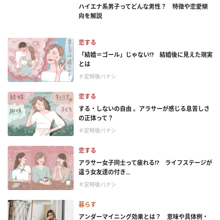
ハイエナ系男子ってどんな男性？ 特徴や恋愛傾
向を解説
恋する
「結婚＝ゴール」じゃない⁉ 結婚後に見えた現実
とは
＃定時後バナシ
恋する
する・しないの自由 。アラサーが感じる息苦しさ
の正体って？
＃定時後バナシ
恋する
アラサー女子同士って疲れる⁉ ライフステージが
違う女友達の付き...
＃定時後バナシ
暮らす
アンダーマイニング効果とは？ 意味や具体例・