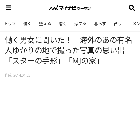
トップ
働く
整える
磨く
恋する
暮らす
占う
メ
働く男女に聞いた！ 海外のあの有名
人ゆかりの地で撮った写真の思い出
「スターの手形」「MJの家」
作成: 2014.01.03