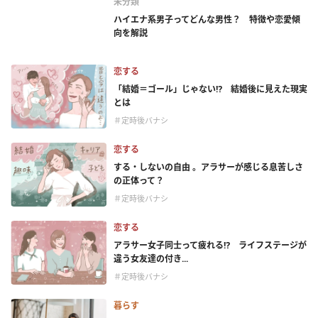
未分類
ハイエナ系男子ってどんな男性？ 特徴や恋愛傾
向を解説
恋する
「結婚＝ゴール」じゃない⁉ 結婚後に見えた現実
とは
＃定時後バナシ
恋する
する・しないの自由 。アラサーが感じる息苦しさ
の正体って？
＃定時後バナシ
恋する
アラサー女子同士って疲れる⁉ ライフステージが
違う女友達の付き...
＃定時後バナシ
暮らす