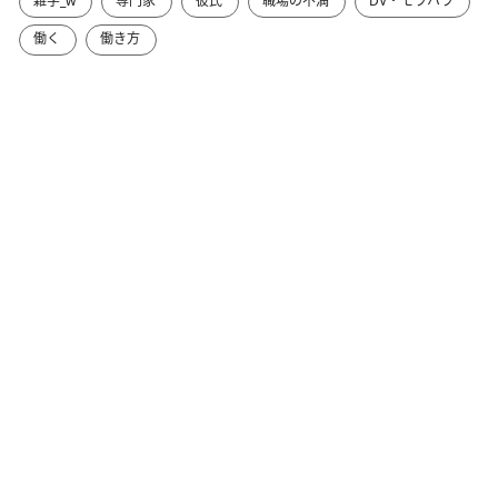
雑学_w
専門家
彼氏
職場の不満
DV・モラハラ
働く
働き方