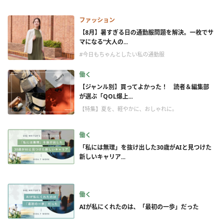
ファッション
【8月】暑すぎる日の通勤服問題を解決。一枚でサ
マになる“大人の...
#今日もちゃんとしたい私の通勤服
働く
【ジャンル別】買ってよかった！ 読者＆編集部
が選ぶ「QOL爆上...
【特集】夏を、軽やかに、おしゃれに。
働く
「私には無理」を抜け出した30歳がAIと見つけた
新しいキャリア...
働く
AIが私にくれたのは、「最初の一歩」だった