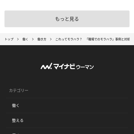
もっと見る
トップ
働く
働き方
これってモラハラ？ 「職場でのモラハラ」事例と対処法
カテゴリー
働く
整える