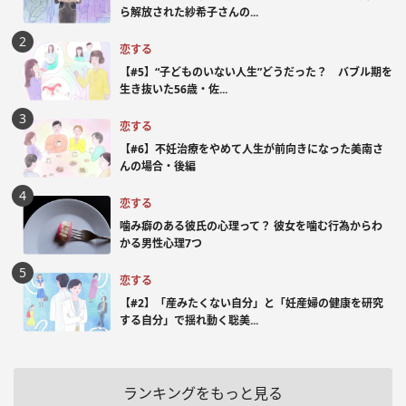
ら解放された紗希子さんの...
恋する
【#5】“子どものいない人生”どうだった？ バブル期を
生き抜いた56歳・佐...
恋する
【#6】不妊治療をやめて人生が前向きになった美南さ
んの場合・後編
恋する
噛み癖のある彼氏の心理って？ 彼女を噛む行為からわ
かる男性心理7つ
恋する
【#2】「産みたくない自分」と「妊産婦の健康を研究
する自分」で揺れ動く聡美...
ランキングをもっと見る