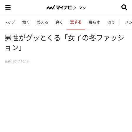
恋する
トップ
働く
整える
磨く
暮らす
占う
メ
男性がグッとくる「女子の冬ファッシ
ョン」
更新: 2017.10.18