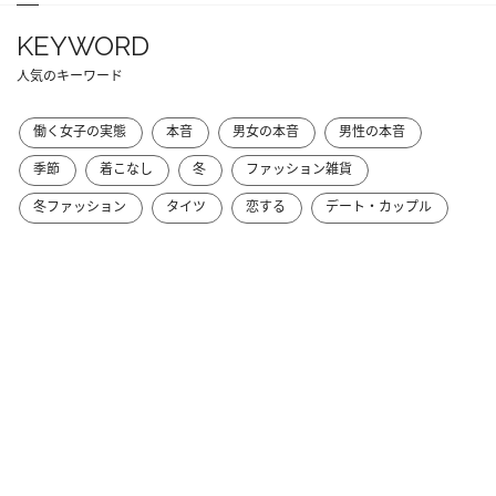
KEYWORD
人気のキーワード
働く女子の実態
本音
男女の本音
男性の本音
季節
着こなし
冬
ファッション雑貨
冬ファッション
タイツ
恋する
デート・カップル