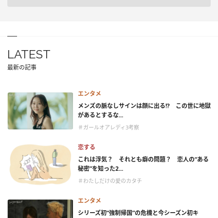
LATEST
最新の記事
エンタメ
メンズの脈なしサインは顔に出る!? この世に地獄
があるとするな...
＃ガールオアレディ3考察
恋する
これは浮気？ それとも癖の問題？ 恋人の“ある
秘密”を知った2...
＃わたしだけの愛のカタチ
エンタメ
シリーズ初“強制帰国”の危機と今シーズン初キ