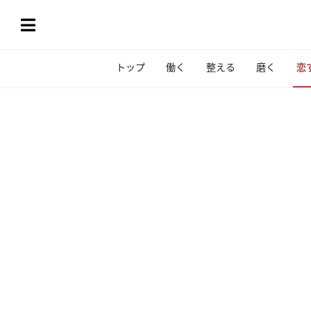
トップ
働く
整える
磨く
恋