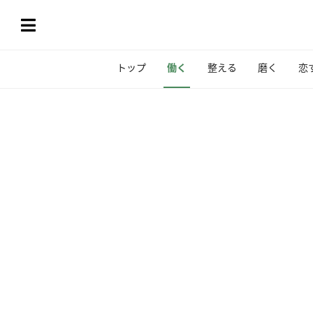
トップ
働く
整える
磨く
恋