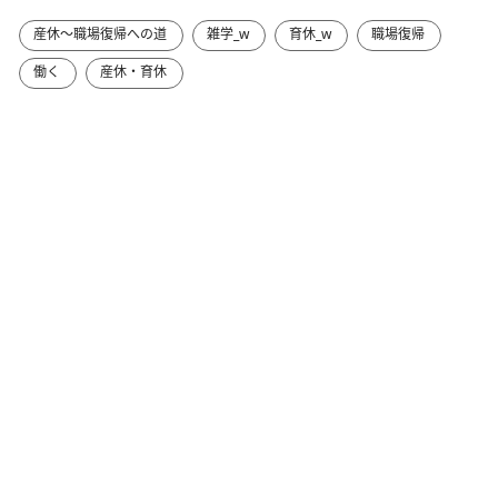
産休～職場復帰への道
雑学_w
育休_w
職場復帰
働く
産休・育休