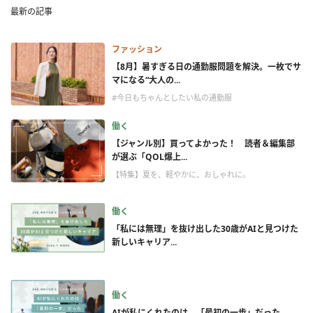
最新の記事
ファッション
【8月】暑すぎる日の通勤服問題を解決。一枚でサ
マになる“大人の...
#今日もちゃんとしたい私の通勤服
働く
【ジャンル別】買ってよかった！ 読者＆編集部
が選ぶ「QOL爆上...
【特集】夏を、軽やかに、おしゃれに。
働く
「私には無理」を抜け出した30歳がAIと見つけた
新しいキャリア...
働く
AIが私にくれたのは、「最初の一歩」だった