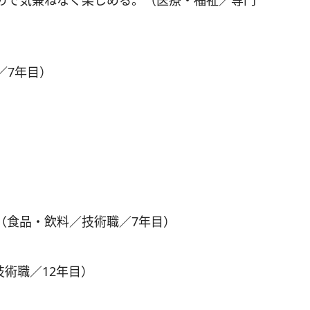
ので気兼ねなく楽しめる。（医療・福祉／専門
／7年目）
（食品・飲料／技術職／7年目）
技術職／12年目）