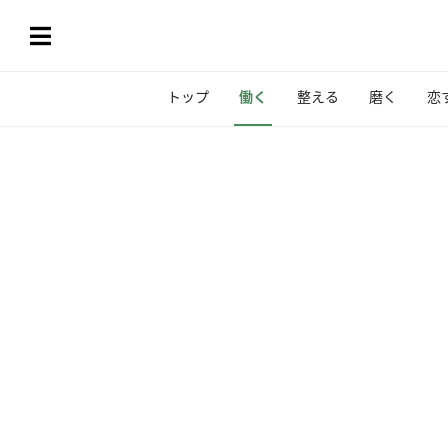
トップ
働く
整える
磨く
恋