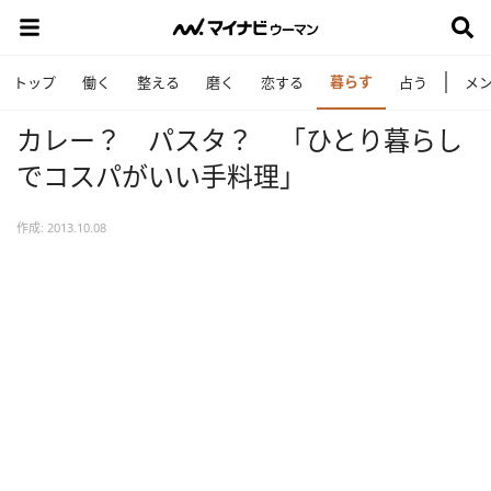
暮らす
トップ
働く
整える
磨く
恋する
占う
メ
カレー？ パスタ？ 「ひとり暮らし
でコスパがいい手料理」
作成: 2013.10.08