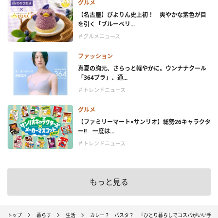
グルメ
【名古屋】ぴよりん史上初！ 爽やかな紫色が目
を引く「ブルーベリ...
＃グルメニュース
ファッション
真夏の胸元、さらっと軽やかに。ウンナナクール
「364ブラ」、通...
＃トレンドニュース
グルメ
【ファミリーマート×サンリオ】総勢26キャラクタ
ー!! 一度は...
＃トレンドニュース
もっと見る
トップ
暮らす
生活
カレー？ パスタ？ 「ひとり暮らしでコスパがいい手料