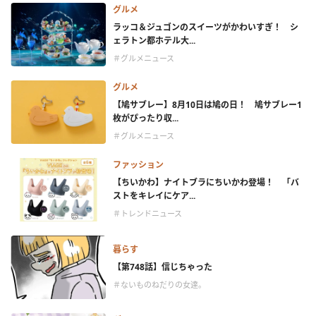
グルメ
ラッコ＆ジュゴンのスイーツがかわいすぎ！ シ
ェラトン都ホテル大...
＃グルメニュース
グルメ
【鳩サブレー】8月10日は鳩の日！ 鳩サブレー1
枚がぴったり収...
＃グルメニュース
ファッション
【ちいかわ】ナイトブラにちいかわ登場！ 「バ
ストをキレイにケア...
＃トレンドニュース
暮らす
【第748話】信じちゃった
＃ないものねだりの女達。