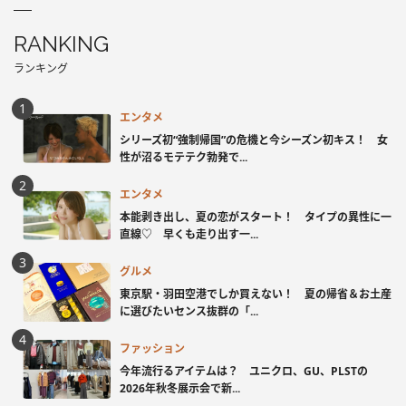
RANKING
ランキング
エンタメ
シリーズ初“強制帰国”の危機と今シーズン初キス！ 女
性が沼るモテテク勃発で...
エンタメ
本能剥き出し、夏の恋がスタート！ タイプの異性に一
直線♡ 早くも走り出す一...
グルメ
東京駅・羽田空港でしか買えない！ 夏の帰省＆お土産
に選びたいセンス抜群の「...
ファッション
今年流行るアイテムは？ ユニクロ、GU、PLSTの
2026年秋冬展示会で新...