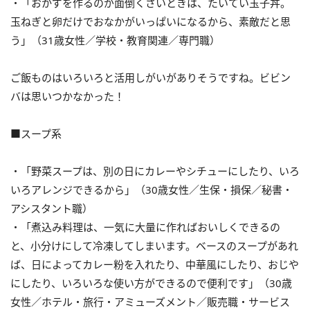
・「おかずを作るのが面倒くさいときは、たいてい玉子丼。
玉ねぎと卵だけでおなかがいっぱいになるから、素敵だと思
う」（31歳女性／学校・教育関連／専門職）
ご飯ものはいろいろと活用しがいがありそうですね。ビビン
バは思いつかなかった！
■スープ系
・「野菜スープは、別の日にカレーやシチューにしたり、いろ
いろアレンジできるから」（30歳女性／生保・損保／秘書・
アシスタント職）
・「煮込み料理は、一気に大量に作ればおいしくできるの
と、小分けにして冷凍してしまいます。ベースのスープがあれ
ば、日によってカレー粉を入れたり、中華風にしたり、おじや
にしたり、いろいろな使い方ができるので便利です」（30歳
女性／ホテル・旅行・アミューズメント／販売職・サービス