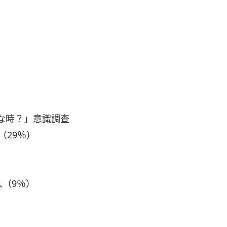
な時？」意識調査
（29％）
人（9％）