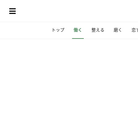
トップ
働く
整える
磨く
恋