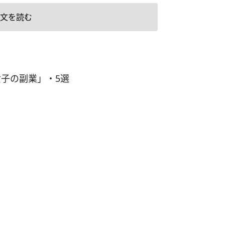
楽しみや充実感を感じている人」と、「やりがい
文を読む
ない人」のちがいってなんだと思いますか？ そ
仕事に対して『主体性』や『自信』があるかどう
。また、仕事にやりがいを見出せない人の中に
こんなの私らしくない」と思っている人が多い傾
子の副業」・5選
られますが、そもそも『自分らしさ』とはなんな
ょうか。 たとえば、今の仕事には『自分らしさが
と言って転職を繰り返す人がいます。一見、スキ
プのために主体的に転職をしているように見えま
仕事の内容に満足していない、人間関係など嫌な
ら目を背けたいという理由が根底にある場合、今
をそのまま受け入れてもらえる、幸せにしてくれ
を求めているだけであるとも言えます。そういう
分の人生を簡単にリセットしてしまう癖がつき、
けでなく精神的にも成長をすることができませ
そもそも、どんな仕事であっても100％満足できる