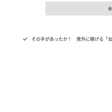
ても「
全
を感じ
れは、
かです
は、「
その手があったか！ 意外に稼げる「女
向がみ
のでし
ない』
ルアッ
すが、
ことか
の自分
る環境
人は自
技術だ
ん。 