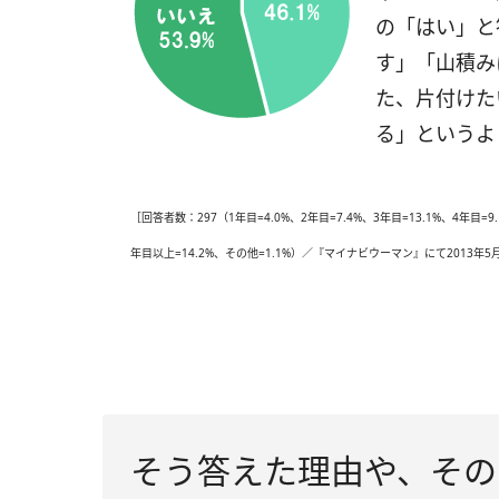
の「はい」と
す」「山積み
た、片付けた
る」というよ
［回答者数：297（1年目=4.0%、2年目=7.4%、3年目=13.1%、4年目=9.1
年目以上=14.2%、その他=1.1%）／『マイナビウーマン』にて2013年
そう答えた理由や、その