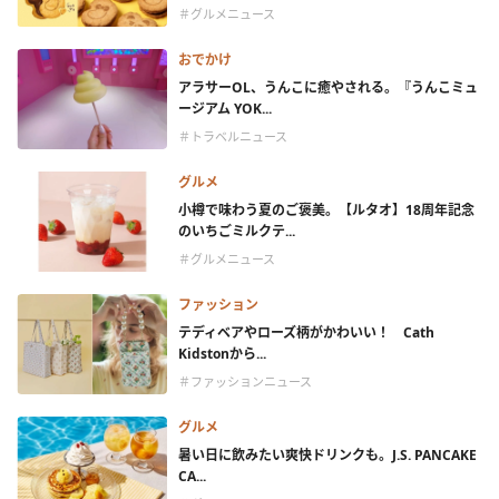
＃グルメニュース
おでかけ
アラサーOL、うんこに癒やされる。『うんこミュ
ージアム YOK...
＃トラベルニュース
グルメ
小樽で味わう夏のご褒美。【ルタオ】18周年記念
のいちごミルクテ...
＃グルメニュース
ファッション
テディベアやローズ柄がかわいい！ Cath
Kidstonから...
＃ファッションニュース
グルメ
暑い日に飲みたい爽快ドリンクも。J.S. PANCAKE
CA...