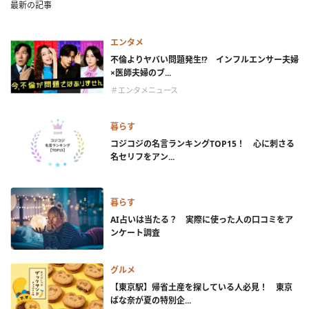
最新の記事
エンタメ
不倫よりヤバい問題発生!? インフルエンサー夫婦
×医師夫婦のブ...
＃エンタメニュース
暮らす
コジコジの名言ランキングTOP15！ 心に刺さる
名セリフをアン...
暮らす
AI占いは当たる？ 実際に使った人の口コミをア
ンケート調査
グルメ
【東京駅】帰省土産を探している人必見！ 東京
ばな奈が夏の特別企...