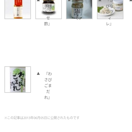
『お
『精
『き
手間
進肉
びな
とら
み
ごフ
せ
そ』
ィ
酢』
レ』
『わ
さび
ごま
だ
れ』
※この記事は2013年06月05日に公開されたものです