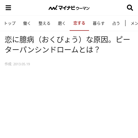
恋する
トップ
働く
整える
磨く
暮らす
占う
メ
恋に臆病（おくびょう）な原因。ピー
ターパンシンドロームとは？
作成: 2013.05.19