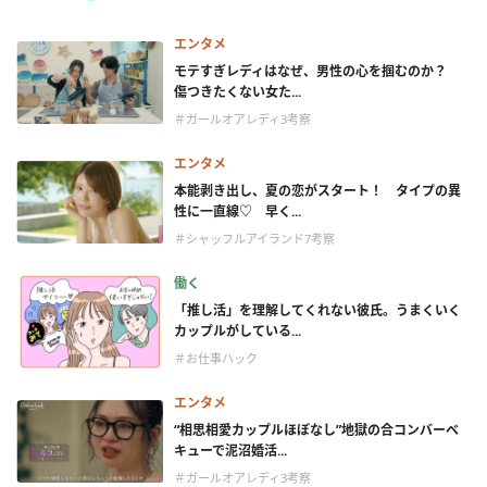
エンタメ
モテすぎレディはなぜ、男性の心を掴むのか？
傷つきたくない女た...
＃ガールオアレディ3考察
エンタメ
本能剥き出し、夏の恋がスタート！ タイプの異
性に一直線♡ 早く...
＃シャッフルアイランド7考察
働く
「推し活」を理解してくれない彼氏。うまくいく
カップルがしている...
＃お仕事ハック
エンタメ
“相思相愛カップルほぼなし”地獄の合コンバーベ
キューで泥沼婚活...
＃ガールオアレディ3考察