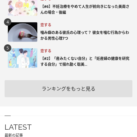
【#6】不妊治療をやめて人生が前向きになった美南さ
んの場合・後編
恋する
噛み癖のある彼氏の心理って？ 彼女を噛む行為からわ
かる男性心理7つ
恋する
【#2】「産みたくない自分」と「妊産婦の健康を研究
する自分」で揺れ動く聡美...
ランキングをもっと見る
LATEST
最新の記事