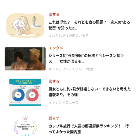
恋する
これは浮気？ それとも癖の問題？ 恋人の“ある
秘密”を知った2...
＃わたしだけの愛のカタチ
エンタメ
シリーズ初“強制帰国”の危機と今シーズン初キ
ス！ 女性が沼るモ...
＃シャッフルアイランド7考察
恋する
男女ともに約7割が結婚しない・できないと考えた
経験あり。その理...
＃トレンドニュース
暮らす
カップル旅行で人気の都道府県ランキング！ 行
ってよかった国内旅...