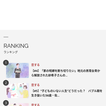
RANKING
ランキング
恋する
【#4】「家の呪縛を断ち切りたい」地元の男尊女卑か
ら解放された紗希子さんの...
恋する
【#5】“子どものいない人生”どうだった？ バブル期を
生き抜いた56歳・佐...
恋する