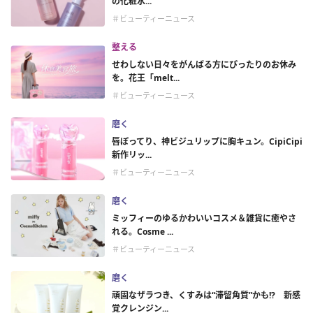
の化粧水...
＃ビューティーニュース
整える
せわしない日々をがんばる方にぴったりのお休み
を。花王「melt...
＃ビューティーニュース
磨く
唇ぽってり、神ビジュリップに胸キュン。CipiCipi
新作リッ...
＃ビューティーニュース
磨く
ミッフィーのゆるかわいいコスメ＆雑貨に癒やさ
れる。Cosme ...
＃ビューティーニュース
磨く
頑固なザラつき、くすみは“滞留角質”かも!? 新感
覚クレンジン...