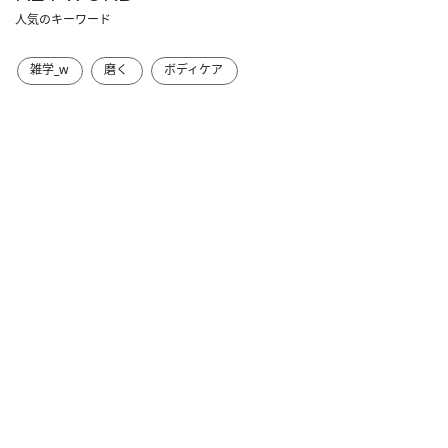
人気のキーワード
雑学_w
磨く
ボディケア