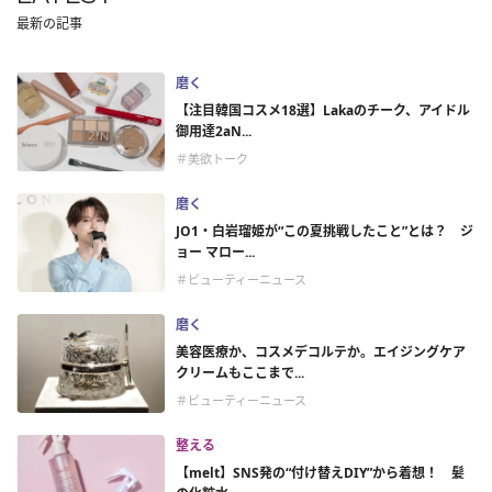
最新の記事
磨く
【注目韓国コスメ18選】Lakaのチーク、アイドル
御用達2aN...
＃美欲トーク
磨く
JO1・白岩瑠姫が“この夏挑戦したこと”とは？ ジ
ョー マロー...
＃ビューティーニュース
磨く
美容医療か、コスメデコルテか。エイジングケア
クリームもここまで...
＃ビューティーニュース
整える
【melt】SNS発の“付け替えDIY”から着想！ 髪