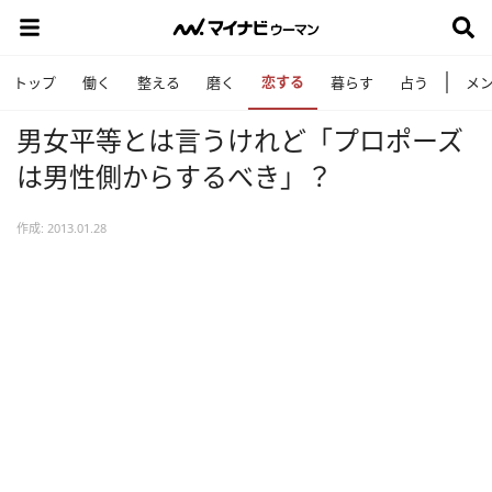
恋する
トップ
働く
整える
磨く
暮らす
占う
メ
男女平等とは言うけれど「プロポーズ
は男性側からするべき」？
作成: 2013.01.28