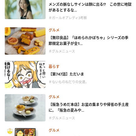
メンズの脈なしサインは顔に出る!? この世に地獄
があるとするな...
＃ガールオアレディ3考察
グルメ
【無印良品】「ほめられかぼちゃ」シリーズの季
節限定お菓子が全1...
＃グルメニュース
暮らす
【第747話】ただいま
＃ないものねだりの女達。
グルメ
【阪急うめだ本店】お盆の集まりや帰省の手土産
に。「阪急の夏みや...
＃グルメニュース
グルメ