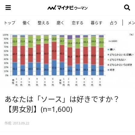
トップ
働く
整える
磨く
恋する
暮らす
占う
メ
あなたは「ソース」は好きですか？
【男女別】(n=1,600)
作成: 2013.09.22