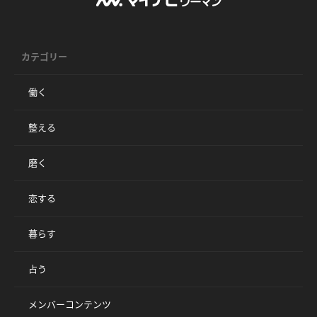
カテゴリー
働く
整える
磨く
恋する
暮らす
占う
メンバーコンテンツ