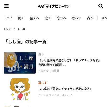
トップ
働く
整える
磨く
恋する
暮らす
占う
メ
トップ
しし座
「しし座」の記事一覧
占う
【しし座満月の過ごし方】「ドラマチックな私」
を思い切って解禁し...
＃働く女子の星暦
暮らす
しし座は「最高にイケイケの時期に突入」
＃トシ＆リティのコスモ占い