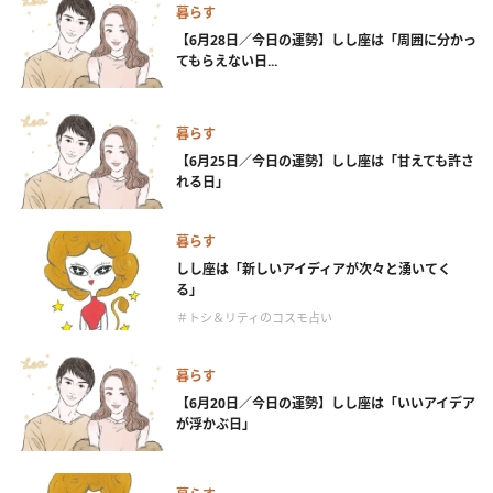
暮らす
【6月28日／今日の運勢】しし座は「周囲に分かっ
てもらえない日...
暮らす
【6月25日／今日の運勢】しし座は「甘えても許さ
れる日」
暮らす
しし座は「新しいアイディアが次々と湧いてく
る」
＃トシ＆リティのコスモ占い
暮らす
【6月20日／今日の運勢】しし座は「いいアイデア
が浮かぶ日」