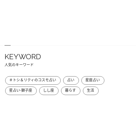
KEYWORD
人気のキーワード
＃トシ＆リティのコスモ占い
占い
星座占い
星占い-獅子座
しし座
暮らす
生活