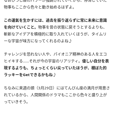
物事もここから色々と動き始めるはずよ。
この運氣を生かすには、過去を振り返らずに常に未来に意識
を向けていくこと。
物事を昔の状態に戻そうとするよりも、
斬新なアイデアを積極的に取り入れていくほうが、タイムリ
ーな宇宙が味方になってくれるのよね♪
チャレンジを恐れない人や、パイオニア精神のある人をエコ
ヒイキする……それが今の宇宙のリアリティ。
優しい自分を表
現するよりも、ちょっとくらい尖っていたほうが、棚ぼた的
ラッキーを
Get
できるかもね♪
ちなみに来週の頭（
3
月
29
日）にはてんびん座の満月が用意さ
れているから、人間関係のドラマもここから色々と盛り上が
っていきそう。