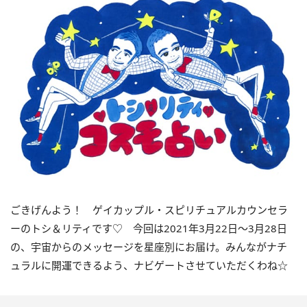
ごきげんよう！ ゲイカップル・スピリチュアルカウンセラ
ーのトシ＆リティです
♡
今回は
2021
年
3
月
22
日〜
3
月
28
日
の、宇宙からのメッセージを星座別にお届け。みんながナチ
ュラルに開運できるよう、ナビゲートさせていただくわね☆