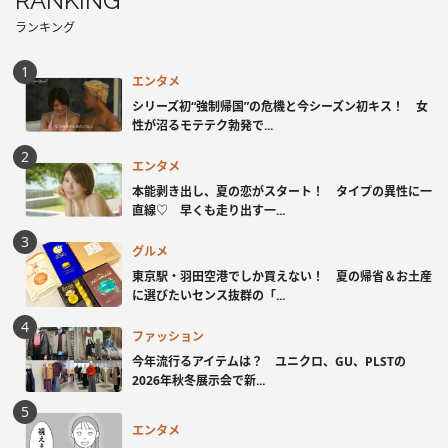
RANKING
ランキング
エンタメ
シリーズ初“強制帰国”の危機と今シーズン初キス！ 女
性が沼るモテテク勃発で...
エンタメ
本能剥き出し、夏の恋がスタート！ タイプの異性に一
直線♡ 早くも走り出す一...
グルメ
東京駅・羽田空港でしか買えない！ 夏の帰省＆お土産
に選びたいセンス抜群の「...
ファッション
今年流行るアイテムは？ ユニクロ、GU、PLSTの
2026年秋冬展示会で新...
エンタメ