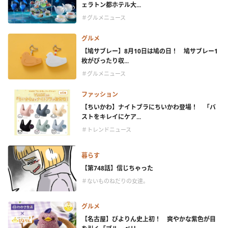
ェラトン都ホテル大...
＃グルメニュース
グルメ
【鳩サブレー】8月10日は鳩の日！ 鳩サブレー1
枚がぴったり収...
＃グルメニュース
ファッション
【ちいかわ】ナイトブラにちいかわ登場！ 「バ
ストをキレイにケア...
＃トレンドニュース
暮らす
【第748話】信じちゃった
＃ないものねだりの女達。
グルメ
【名古屋】ぴよりん史上初！ 爽やかな紫色が目