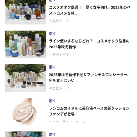
コスメオタク厳選！ 働く女子向け、2025年のベ
ストコスメを発...
＃美欲トーク
磨く
ライン使いするならどれ？ コスメオタク注目の
2025年秋冬新作...
＃美欲トーク
磨く
2025年秋冬新作下地＆ファンデ＆コンシーラー、
何を買えばいい...
＃美欲トーク
磨く
ランコムのイドルに美容液ベースの新クッション
ファンデが登場
＃ビューティーニュース
磨く