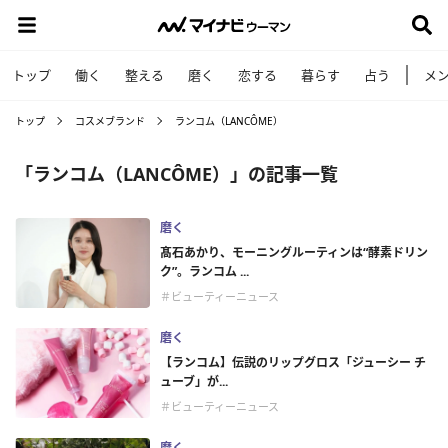
トップ
働く
整える
磨く
恋する
暮らす
占う
メ
トップ
コスメブランド
ランコム（LANCÔME）
「ランコム（LANCÔME）」の記事一覧
磨く
髙石あかり、モーニングルーティンは“酵素ドリン
ク”。ランコム ...
＃ビューティーニュース
磨く
【ランコム】伝説のリップグロス​「​​ジューシー チ
ューブ」が...
＃ビューティーニュース
磨く