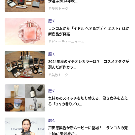
が選ぶ2024年秋...
＃美欲トーク
磨く
ランコムから「イドル ヘア＆ボディ ミスト​」ほか
新商品が発売
＃ビューティーニュース
磨く
2024年秋のイチオシカラーは？ コスメオタクが
選んだ新作カラ...
＃美欲トーク
磨く
気持ちのスイッチを切り替える。働き女子を支え
る「ONの香り／O...
磨く
戸田恵梨香が新ムービーに登場！ ランコムの売
上No.1美容液が...