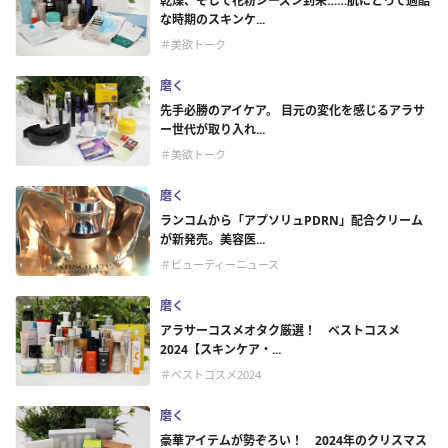
乾燥、そして花粉シーズン到来……肌にとって過酷
な時期のスキンケ...
＃美欲トーク
磨く
先手必勝のアイケア。 目元の変化を感じるアラサ
ー世代が取り入れ...
＃美欲トーク
磨く
ランコムから「アプソリュPDRN」配合クリーム
が新発売。美容医...
＃ビューティーニュース
磨く
アラサーコスメオタク厳選！ ベストコスメ
2024【スキンケア・...
＃ベストコスメ2024
磨く
豪華アイテムが勢ぞろい！ 2024年のクリスマス