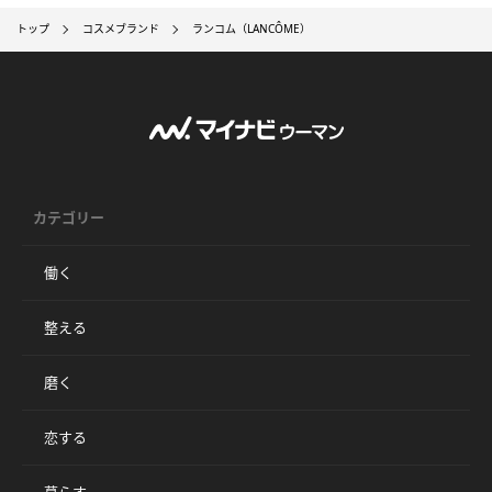
トップ
コスメブランド
ランコム（LANCÔME）
カテゴリー
働く
整える
磨く
恋する
暮らす