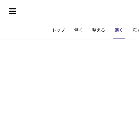
トップ
働く
整える
磨く
恋