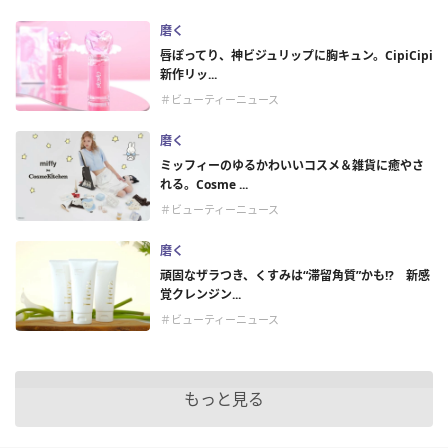
磨く
唇ぽってり、神ビジュリップに胸キュン。CipiCipi
新作リッ...
＃ビューティーニュース
磨く
ミッフィーのゆるかわいいコスメ＆雑貨に癒やさ
れる。Cosme ...
＃ビューティーニュース
磨く
頑固なザラつき、くすみは“滞留角質”かも!? 新感
覚クレンジン...
＃ビューティーニュース
もっと見る