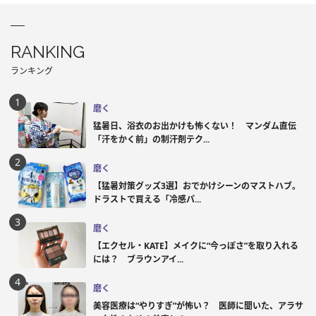
RANKING
ランキング
磨く
猛暑日、浴衣のお出かけも怖くない！ マンダム直伝
「汗をかく前」の制汗剤テク...
磨く
【猛暑対策グッズ3選】おでかけシーンのマストハブ。
ドラストで買える「冷感パ...
磨く
【エクセル・KATE】メイクに“今っぽさ”を取り入れる
には？ ブラウンアイ...
磨く
美容医療は“やりすぎ”が怖い？ 医師に聞いた、アラサ