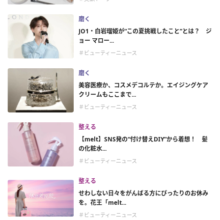
磨く
JO1・白岩瑠姫が“この夏挑戦したこと”とは？ ジ
ョー マロー...
＃ビューティーニュース
磨く
美容医療か、コスメデコルテか。エイジングケア
クリームもここまで...
＃ビューティーニュース
整える
【melt】SNS発の“付け替えDIY”から着想！ 髪
の化粧水...
＃ビューティーニュース
整える
せわしない日々をがんばる方にぴったりのお休み
を。花王「melt...
＃ビューティーニュース