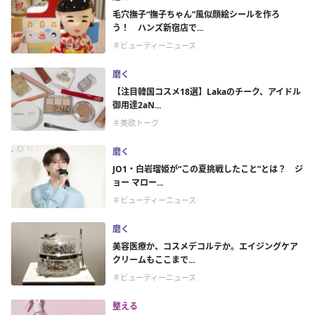
毛穴撫子“撫子ちゃん”風似顔絵シールを作ろ
う！ ハンズ新宿店で...
＃ビューティーニュース
磨く
【注目韓国コスメ18選】Lakaのチーク、アイドル
御用達2aN...
＃美欲トーク
磨く
JO1・白岩瑠姫が“この夏挑戦したこと”とは？ ジ
ョー マロー...
＃ビューティーニュース
磨く
美容医療か、コスメデコルテか。エイジングケア
クリームもここまで...
＃ビューティーニュース
整える