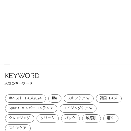
KEYWORD
人気のキーワード
＃ベストコスメ2024
life
スキンケア_w
韓国コスメ
Special メンバーコンテンツ
エイジングケア_w
クレンジング
クリーム
パック
敏感肌
磨く
スキンケア