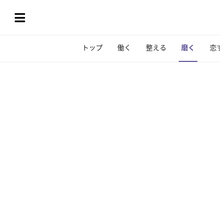
トップ
働く
整える
磨く
恋