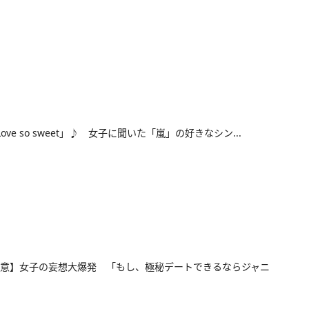
ove so sweet」♪ 女子に聞いた「嵐」の好きなシン...
意】女子の妄想大爆発 「もし、極秘デートできるならジャニ