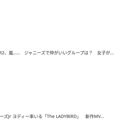
y-Ft2、嵐…… ジャニーズで仲がいいグループは？ 女子が...
ズJr ヨディー率いる「The LADYBIRD」 新作MV...