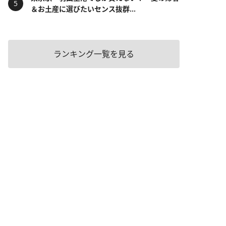
＆お土産に選びたいセンス抜群...
ランキング一覧を見る