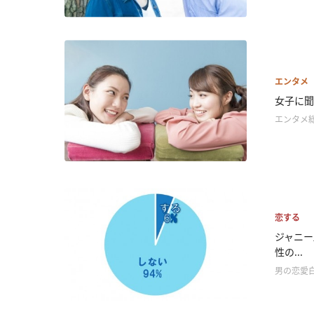
エンタメ
女子に聞
エンタメ
恋する
ジャニー
性の...
男の恋愛