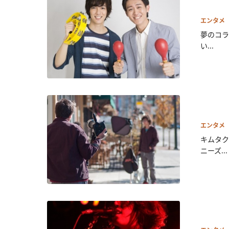
エンタメ
夢のコラ
い...
エンタメ
キムタク
ニーズ...