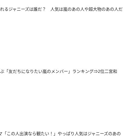
れるジャニーズは誰だ？ 人気は嵐のあの人や超大物のあの人だ
ぶ「友だちになりたい嵐のメンバー」ランキング⇒2位二宮和
マ「この人出演なら観たい！」やっぱり人気はジャニーズのあの