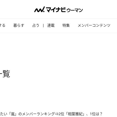
する
暮らす
占う
連載
特集
メンバーコンテンツ
一覧
たい「嵐」のメンバーランキング⇒2位「相葉雅紀」、1位は？