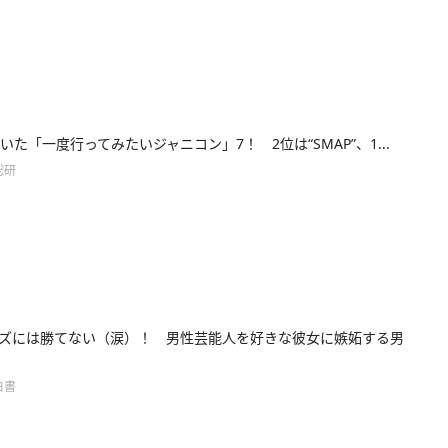
いた「一度行ってみたいジャニコン」7！ 2位は“SMAP”、1...
総研
ズには勝てない（涙）！ 男性芸能人を好きな彼女に嫉妬する男
白書