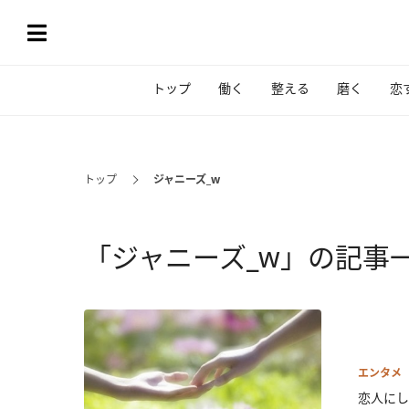
トップ
働く
整える
磨く
恋
トップ
ジャニーズ_w
「ジャニーズ_w」の記事
エンタメ
恋人にし