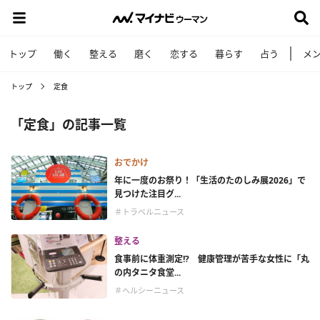
トップ
働く
整える
磨く
恋する
暮らす
占う
メ
トップ
定食
「定食」の記事一覧
おでかけ
年に一度のお祭り！「生活のたのしみ展2026」で
見つけた注目グ...
＃トラベルニュース
整える
食事前に体重測定!? 健康管理が苦手な女性に「丸
の内タニタ食堂...
＃ヘルシーニュース