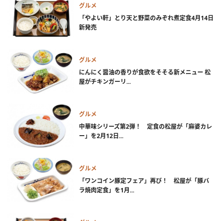
グルメ
「やよい軒」とり天と野菜のみぞれ煮定食4月14日
新発売
グルメ
にんにく醤油の香りが食欲をそそる新メニュー 松
屋がチキンガーリ...
グルメ
中華味シリーズ第2弾！ 定食の松屋が「麻婆カレ
ー」を2月12日...
グルメ
「ワンコイン豚定フェア」再び！ 松屋が「豚バ
ラ焼肉定食」を1月...