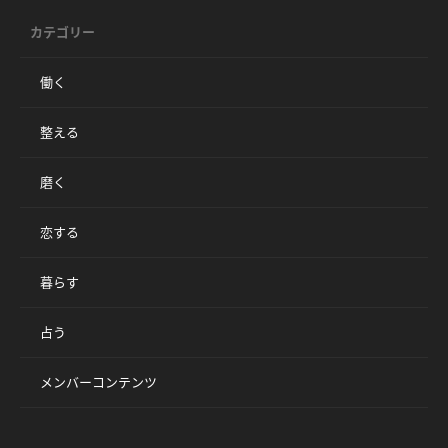
カテゴリー
働く
整える
磨く
恋する
暮らす
占う
メンバーコンテンツ