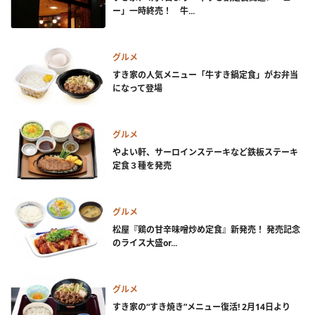
ー」一時終売！ 牛...
グルメ
すき家の人気メニュー「牛すき鍋定食」がお弁当
になって登場
グルメ
やよい軒、サーロインステーキなど鉄板ステーキ
定食３種を発売
グルメ
松屋『鶏の甘辛味噌炒め定食』新発売！ 発売記念
のライス大盛or...
グルメ
すき家の“すき焼き”メニュー復活! 2月14日より