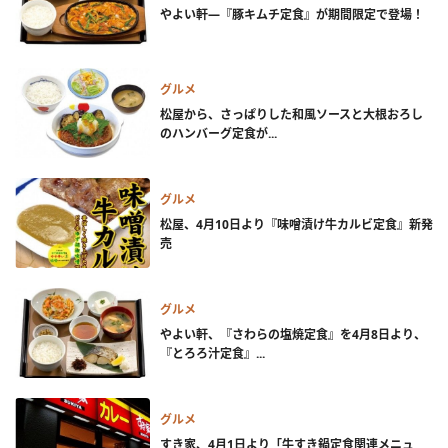
やよい軒―『豚キムチ定食』が期間限定で登場！
グルメ
松屋から、さっぱりした和風ソースと大根おろし
のハンバーグ定食が...
グルメ
松屋、4月10日より『味噌漬け牛カルビ定食』新発
売
グルメ
やよい軒、『さわらの塩焼定食』を4月8日より、
『とろろ汁定食』...
グルメ
すき家、4月1日より「牛すき鍋定食関連メニュ