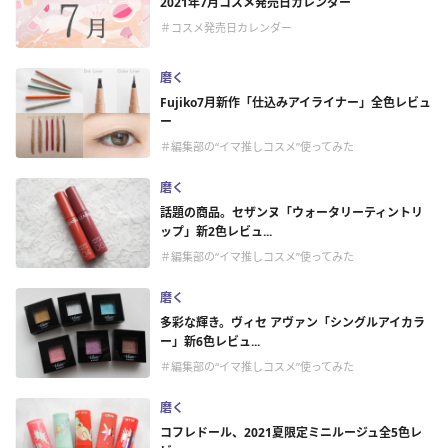
2021年7月コスメ発売日カレンダー
＃コスメ発売日カレンダー
磨く
Fujiko7月新作「仕込みアイライナー」全色レビュ
ー
＃編集部の“イマ推しコスメ”使ってみた
磨く
話題の商品。セザンヌ「ウォータリーティントリ
ップ」新2色レビュ...
＃編集部の“イマ推しコスメ”使ってみた
磨く
多彩な輝き。ヴィセ アヴァン「シングルアイカラ
ー」新6色レビュ...
＃編集部の“イマ推しコスメ”使ってみた
磨く
コフレドール、2021夏限定ミニルージュ全5色レ