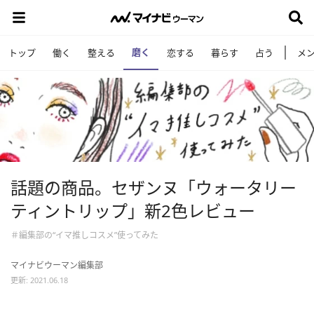
磨く
トップ
働く
整える
恋する
暮らす
占う
メ
話題の商品。セザンヌ「ウォータリー
ティントリップ」新2色レビュー
＃編集部の“イマ推しコスメ”使ってみた
マイナビウーマン編集部
更新: 2021.06.18