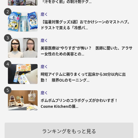
「汗をかく前」の制汗剤テク...
磨く
【猛暑対策グッズ3選】おでかけシーンのマストハブ。
ドラストで買える「冷感パ...
磨く
美容医療は“やりすぎ”が怖い？ 医師に聞いた、アラサ
ー女性のための美容との...
磨く
時短アイテムに頼りまくって起床から30分以内に出
勤！ 限界OLのモーニング...
磨く
ポムポムプリンのコラボグッズがかわいすぎ！
Cosme Kitchenの展...
ランキングをもっと見る