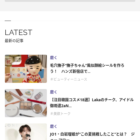
LATEST
最新の記事
磨く
毛穴撫子“撫子ちゃん”風似顔絵シールを作ろ
う！ ハンズ新宿店で...
＃ビューティーニュース
磨く
【注目韓国コスメ18選】Lakaのチーク、アイドル
御用達2aN...
＃美欲トーク
磨く
JO1・白岩瑠姫が“この夏挑戦したこと”とは？ ジ