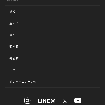
働く
整える
磨く
恋する
暮らす
占う
メンバーコンテンツ