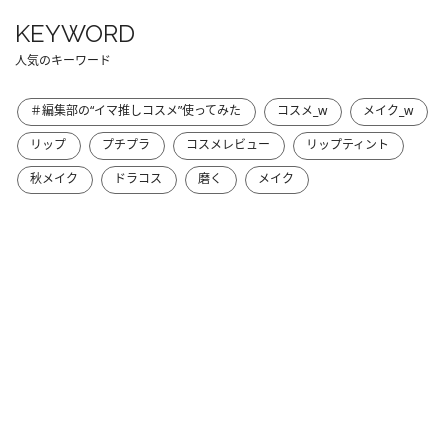
KEYWORD
人気のキーワード
＃編集部の“イマ推しコスメ”使ってみた
コスメ_w
メイク_w
リップ
プチプラ
コスメレビュー
リップティント
秋メイク
ドラコス
磨く
メイク