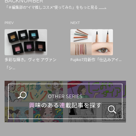
BACKNUMBER
「＃編集部の“イマ推しコスメ”使ってみた」をもっと見る
PREV
NEXT
多彩な輝き。ヴィセ アヴァン
Fujiko7月新作「仕込みアイ...
「シ...