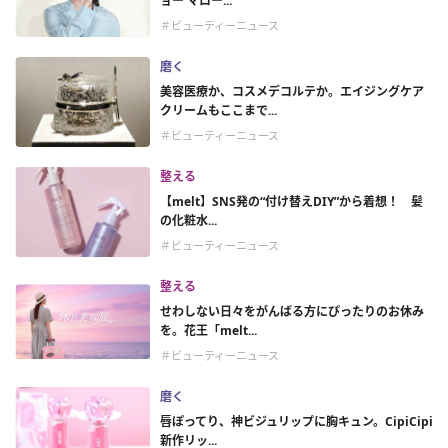
ョー マロー...
＃ビューティーニュース
磨く
美容医療か、コスメデコルテか。エイジングケア
クリームもここまで...
＃ビューティーニュース
整える
【melt】SNS発の“付け替えDIY”から着想！ 髪
の化粧水...
＃ビューティーニュース
整える
せわしない日々をがんばる方にぴったりのお休み
を。花王「melt...
＃ビューティーニュース
磨く
唇ぽってり、神ビジュリップに胸キュン。CipiCipi
新作リッ...