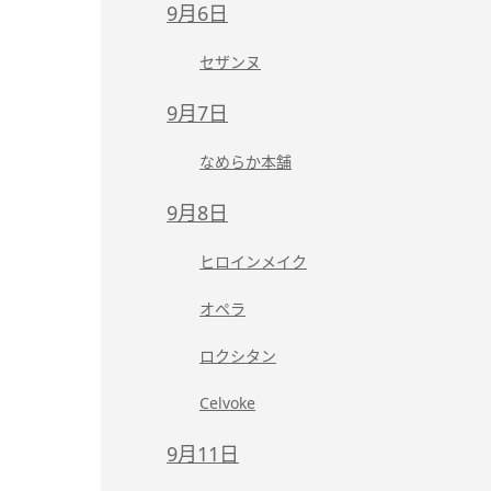
9月6日
セザンヌ
9月7日
なめらか本舗
9月8日
ヒロインメイク
オペラ
ロクシタン
Celvoke
9月11日