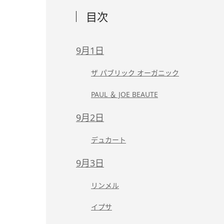
目次
9月1日
ザ パブリック オーガニック
PAUL ＆ JOE BEAUTE
9月2日
デュカート
9月3日
リンメル
イプサ