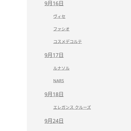
9月16日
ヴィセ
ファシオ
コスメデコルテ
9月17日
ルナソル
NARS
9月18日
エレガンス クルーズ
9月24日