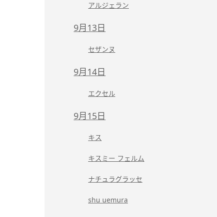
アルジェラン
9月13日
セザンヌ
9月14日
エクセル
9月15日
キス
キスミー フェルム
ナチュラグラッセ
shu uemura