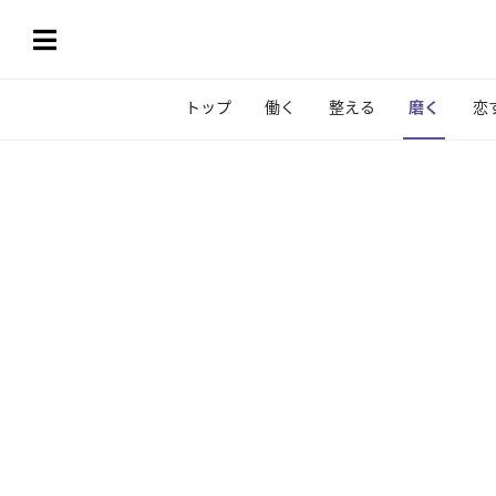
トップ
働く
整える
磨く
恋