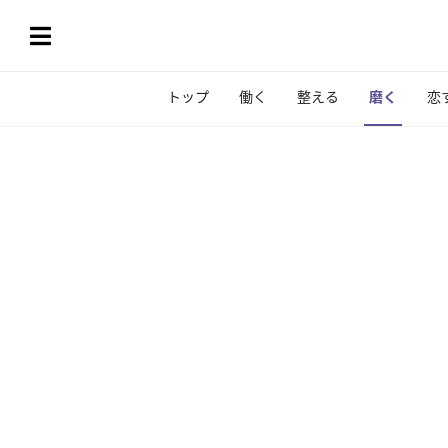
トップ
働く
整える
磨く
恋