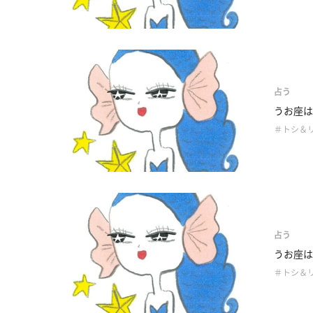
占う
うお座は
＃トシ＆
占う
うお座は
＃トシ＆