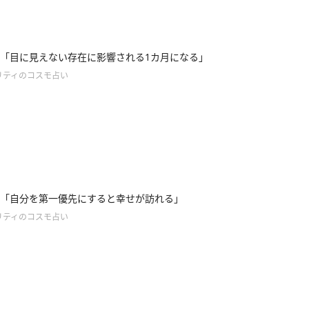
「目に見えない存在に影響される1カ月になる」
リティのコスモ占い
「自分を第一優先にすると幸せが訪れる」
リティのコスモ占い