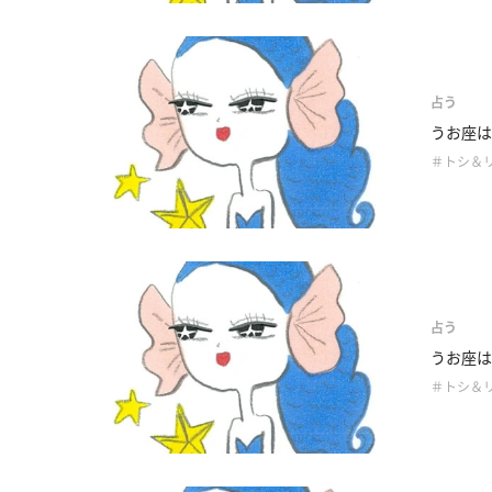
占う
うお座は
＃トシ＆
占う
うお座は
＃トシ＆