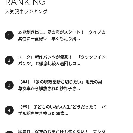
RANKING
人気記事ランキング
本能剥き出し、夏の恋がスタート！ タイプの
異性に一直線♡ 早くも走り出...
ユニクロ新作パンツが優秀！ 「タックワイド
パンツ」と徹底比較＆着回しコ...
【#4】「家の呪縛を断ち切りたい」地元の男
尊女卑から解放された紗希子さ...
【#5】“子どものいない人生”どうだった？ バ
ブル期を生き抜いた56歳...
猛暑日、浴衣のお出かけも怖くない！ マンダ