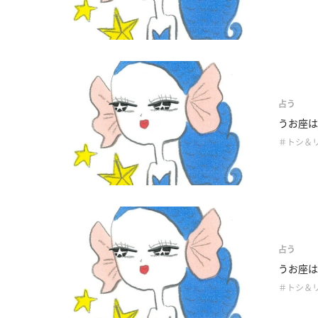
占う
うお座は
＃トシ＆
占う
うお座は
＃トシ＆