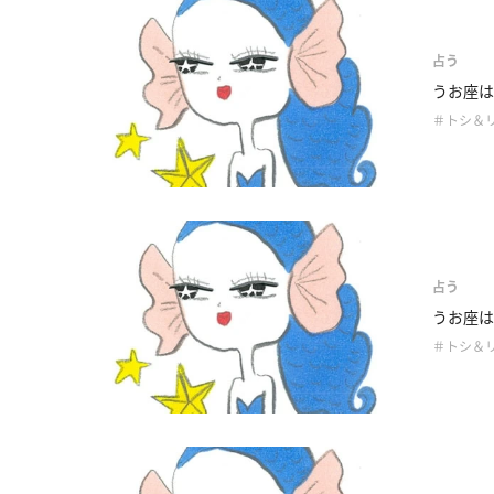
占う
うお座は
＃トシ＆
占う
うお座は
＃トシ＆