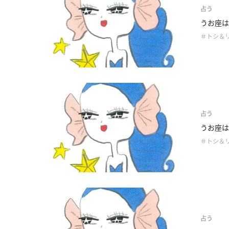
占う
うお座は
＃トシ＆
占う
うお座は
＃トシ＆
占う