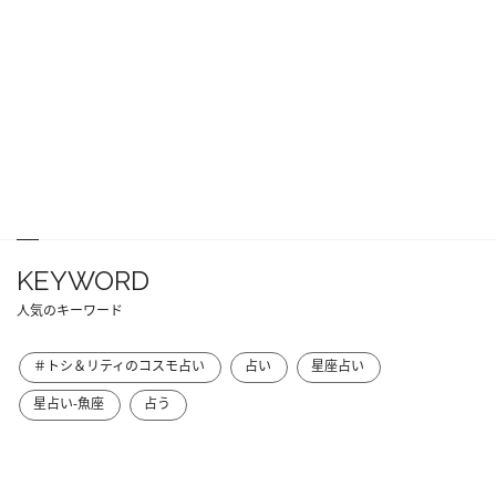
KEYWORD
人気のキーワード
＃トシ＆リティのコスモ占い
占い
星座占い
星占い-魚座
占う