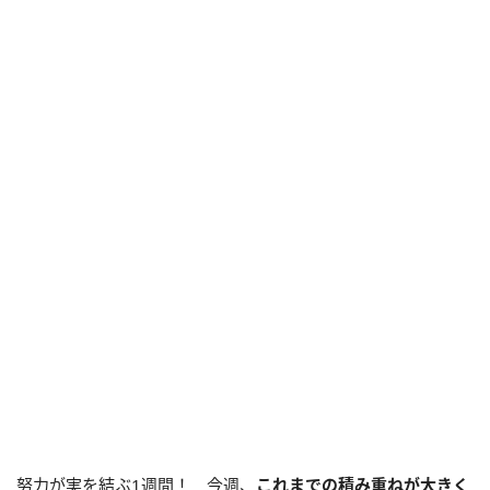
努力が実を結ぶ1週間！ 今週、
これまでの積み重ねが大きく