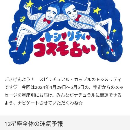
ごきげんよう！ スピリチュアル・カップルのトシ＆リティ
です♡ 今回は
2024
年4月
29
日〜
5
月
5
日の、宇宙からのメッ
セージを星座別にお届け。みんながナチュラルに開運できる
よう、ナビゲートさせていただくわね☆
12星座全体の運氣予報