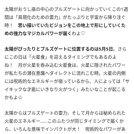
太陽がおうし座の中心のブルズゲートに向かっていくこの
1
週
間は「具現化のための霊力」がたっぷりと宇宙から降り注ぐ
時！
思い描いていたビジョンをこの地上で形にしていくた
めの強力なマジカルパワーが届く
わよ♡
太陽がぴったりとブルズゲートに位置するのは
5
月
5
日
。さら
にこの日は「火星食」を迎えるタイミングでもあるのよ
ね！ 月が火星を呑み込む火星食は、火星に隠されたパワー
が私たちの潜在意識へダイレクトに流れこむ時。火星の内側
には呪術的なエネルギーが宿っているから、人によっては「サ
イキックな才能にいきなり火がつく」みたいなことが起こる
かもよ☆
太陽からはブルズゲートの霊力、そして月からは秘められた
火星のエネルギー……このふたつが同じタイミングで届くか
ら、いろんな意味でインパクトが大！ 呪術的なパワーがあ