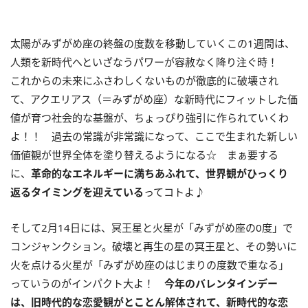
太陽がみずがめ座の終盤の度数を移動していくこの
1
週間は、
人類を新時代へといざなうパワーが容赦なく降り注ぐ時！
これからの未来にふさわしくないものが徹底的に破壊され
て、アクエリアス（＝みずがめ座）な新時代にフィットした価
値が育つ社会的な基盤が、ちょっぴり強引に作られていくわ
よ！！ 過去の常識が非常識になって、ここで生まれた新しい
価値観が世界全体を塗り替えるようになる☆ まぁ要する
に、
革命的なエネルギーに満ちあふれて、世界観がひっくり
返るタイミングを迎えている
ってコトよ♪
そして
2
月
14
日には、冥王星と火星が「みずがめ座の
0
度」で
コンジャンクション。破壊と再生の星の冥王星と、その勢いに
火を点ける火星が「みずがめ座のはじまりの度数で重なる」
っていうのがインパクト大よ！
今年のバレンタインデー
は、旧時代的な恋愛観がとことん解体されて、新時代的な恋