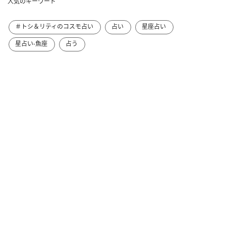
人気のキーワード
＃トシ＆リティのコスモ占い
占い
星座占い
星占い-魚座
占う