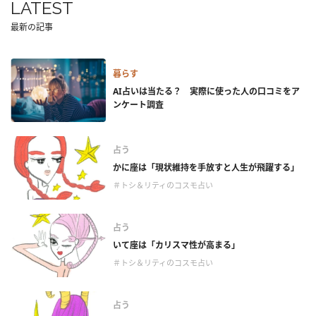
LATEST
最新の記事
暮らす
AI占いは当たる？ 実際に使った人の口コミをア
ンケート調査
占う
かに座は「現状維持を手放すと人生が飛躍する」
＃トシ＆リティのコスモ占い
占う
いて座は「カリスマ性が高まる」
＃トシ＆リティのコスモ占い
占う