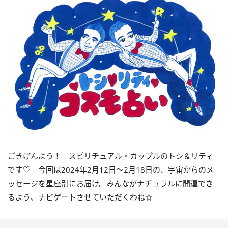
ごきげんよう！ スピリチュアル・カップルのトシ＆リティ
です♡ 今回は
2024
年2月
12
日〜
2
月
18
日の、宇宙からのメ
ッセージを星座別にお届け。みんながナチュラルに開運でき
るよう、ナビゲートさせていただくわね☆