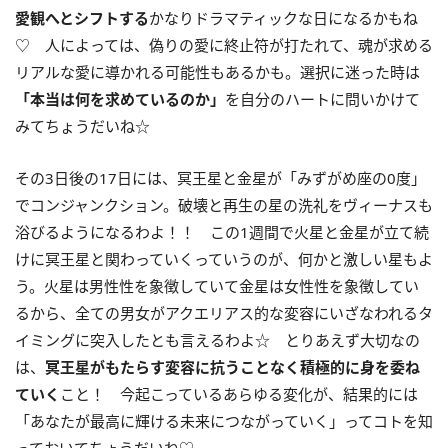
愛観へとシフトする
かなりドラマティックな日になるかもね
♡ 人によっては、偽りの愛に終止符が打たれて、魂が求める
リアルな愛に導かれる可能性もあるかも。選択に迷った時は
「本当は何を求めているのか」
を自分のハートに問いかけて
みてちょうだいね☆
その
3
日後の
17
日には、冥王星と金星が「みずがめ座の
0
度」
でコンジャンクション。破壊と再生の星の洗礼をヴィーナスも
浴びるようになるわよ！！ この
1
週間で火星と金星が立て続
けに冥王星と関わっていくっていうのが、何かと激しい星もよ
う。火星は男性性を象徴していて金星は女性性を象徴してい
るから、全ての男女がアクエリアス的な変容にいざなわれるタ
イミングに突入したとも言えるわよ☆ とりあえず大切なの
は、
冥王星がもたらす変容に抗うことなく積極的に身を委ね
ていく
こと！ 今起こっているあらゆる変化が、結果的には
「あなたが最高に輝ける未来につながっていく」ってコトを知
っておいてちょうだいね♡