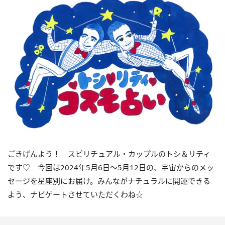
ごきげんよう！ スピリチュアル・カップルのトシ＆リティ
です♡ 今回は
2024
年5月
6
日〜
5
月
12
日の、宇宙からのメッ
セージを星座別にお届け。みんながナチュラルに開運できる
よう、ナビゲートさせていただくわね☆