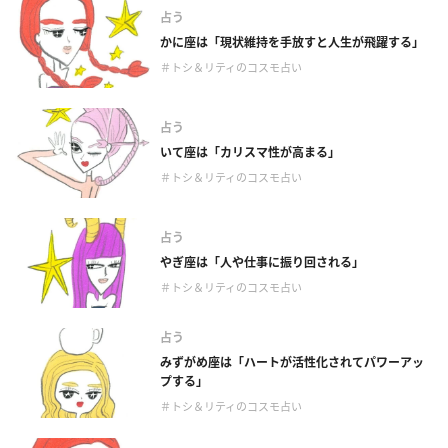
占う
かに座は「現状維持を手放すと人生が飛躍する」
＃トシ＆リティのコスモ占い
占う
いて座は「カリスマ性が高まる」
＃トシ＆リティのコスモ占い
占う
やぎ座は「人や仕事に振り回される」
＃トシ＆リティのコスモ占い
占う
みずがめ座は「ハートが活性化されてパワーアッ
プする」
＃トシ＆リティのコスモ占い