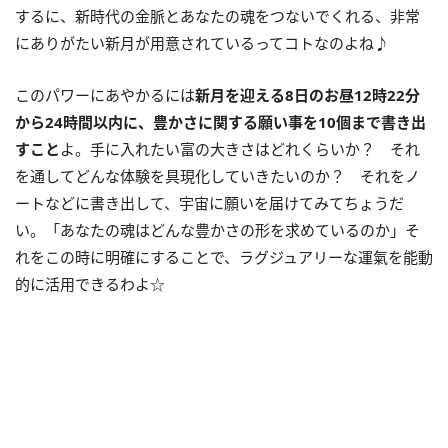
するに、新時代の金脈とあなたの魂をつないでくれる、非常
にありがたい新月が用意されているってコトなのよね♪
このパワーにあやかるには
新月を迎える
8
日のお昼
12
時
22
分
から
24
時間以内に、豊かさに関する願い事を
10
個まで書き出
すこと
よ。手に入れたい富の大きさはどれくらいか？ それ
を通してどんな体験を具現化していきたいのか？ それをノ
ートなどに書き出して、宇宙に願いを届けてみてちょうだ
い。「あなたの魂はどんな豊かさの形を求めているのか」そ
れをこの時に明確にすることで、ラグジュアリーな運氣を能動
的に活用できるわよ☆