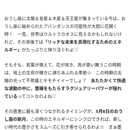
おうし座に太陽＆金星＆木星＆天王星が集まっている今は、お
うし座に秘められたアバンダンスの可能性が大胆に花開く
時！ 一見、世界はウルトラカオスに見えるかもしれないけ
れど、その背後では
「リッチな未来を具現化するためのエネ
ルギー」
がたっぷりと降り注ぐわよ♡
そもそも、若葉が萌えて、花が咲き、鳥が歌い舞うこの時期
は、地上の生命が輝きに満ちあふれる季節☆ この時期の太
陽の光って不思議とキモチイイーでしょ？
あたたかくて快適
な波動の中に、豊穣をもたらすラグジュアリーパワーが隠れ
ている
ってコトなのよね♡
その恩恵に最も深くつながれるタイミングが、
5
月
8
日のおう
し座の新月
。この時のエネルギーにシンクロできれば、新し
い時代の豊かさをスムーズに引き寄せられるわよ☆ まぁ要