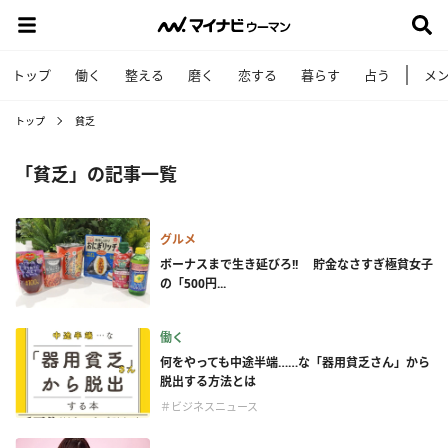
トップ
働く
整える
磨く
恋する
暮らす
占う
メ
トップ
貧乏
「貧乏」の記事一覧
グルメ
ボーナスまで生き延びろ!! 貯金なさすぎ極貧女子
の「500円...
働く
何をやっても中途半端……な「器用貧乏さん」から
脱出する方法とは
＃ビジネスニュース