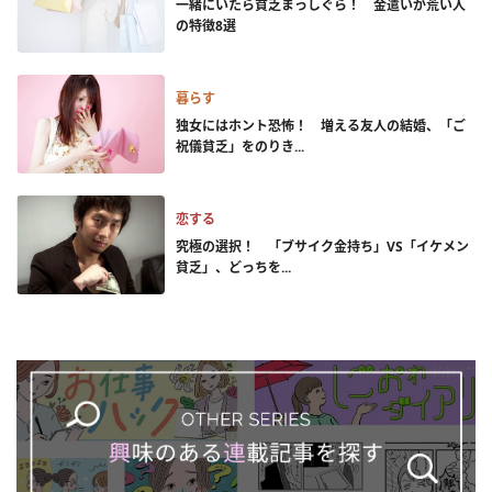
一緒にいたら貧乏まっしぐら！ 金遣いが荒い人
の特徴8選
暮らす
独女にはホント恐怖！ 増える友人の結婚、「ご
祝儀貧乏」をのりき...
恋する
究極の選択！ 「ブサイク金持ち」VS「イケメン
貧乏」、どっちを...