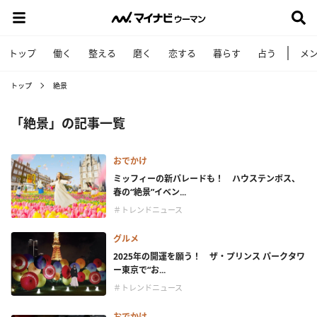
トップ
働く
整える
磨く
恋する
暮らす
占う
メ
トップ
絶景
「絶景」の記事一覧
おでかけ
ミッフィーの新パレードも！ ハウステンボス、
春の“絶景”イベン...
＃トレンドニュース
グルメ
2025年の開運を願う！ ザ・プリンス パークタワ
ー東京で“お...
＃トレンドニュース
おでかけ