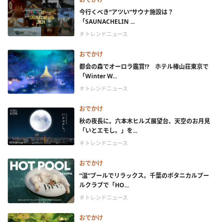
今行くべき“アツい”サウナ施設は？
「SAUNACHELIN ...
＃トレンドニュース
おでかけ
都会の森でオーロラ鑑賞⁉ ホテル椿山荘東京で
「Winter W...
＃トレンドニュース
おでかけ
秋の夜長に。六本木ヒルズ展望台、天空のお月見
「いとエモし。」を...
＃トレンドニュース
おでかけ
“温”プールでリラックス。千葉のボタニカルプー
ルクラブで「HO...
＃トレンドニュース
おでかけ